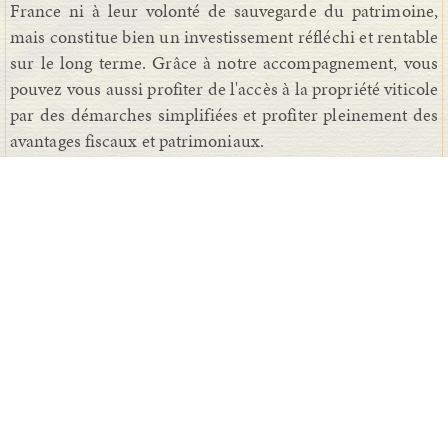
France ni à leur volonté de sauvegarde du patrimoine,
mais constitue bien un investissement réfléchi et rentable
sur le long terme. Grâce à notre accompagnement, vous
pouvez vous aussi profiter de l'accès à la propriété viticole
par des démarches simplifiées et profiter pleinement des
avantages fiscaux et patrimoniaux.
L'Echo des Seniors
a quant à lui choisi de mettre en avant
les avantages de diversification et de rentabilité que
constituent les actifs des Groupements Fonciers Viticoles
(GFV). Depuis 30 ans, nous proposons du foncier viticole
rare réparti sur 4 régions : Bourgogne, Bordelais,
Champagne et Vallée-du-Rhône. C'est l'occasion pour
l'ensemble des associés de se constituer un patrimoine
diversifié et décorrélé des marchés financiers. Notre
expérience et notre proximité avec l'ensemble de nos
associés participent à la constitution d'une cave riche de
propriétés de prestige et variée. Nous sommes heureux de