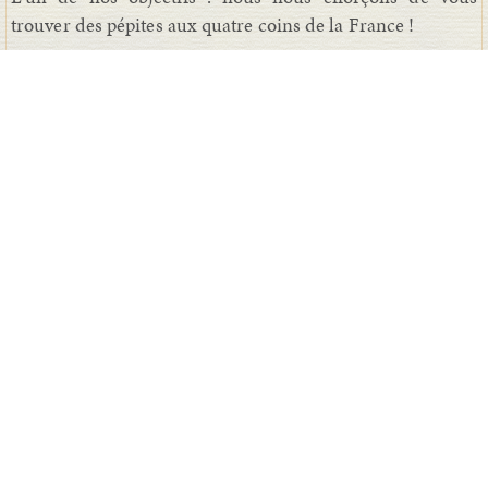
trouver des pépites aux quatre coins de la France !
N'hésitez plus, diversifiez votre patrimoine en rejoignant
la famille SAINT VINCENT et découvrez l'investissement
intergénérationnel !
Retrouvez en lien ci-dessous notre présidente, Emilie
Bourgeat, qui vous explique en quelques mots notre
savoir-faire !
Les GFV SAINT VINCENT, qui sommes-nous ?
Une équipe de 8 personnes à votre écoute et présente à
chaque étape de votre souscription ainsi qu'à chaque
moment de votre vie !