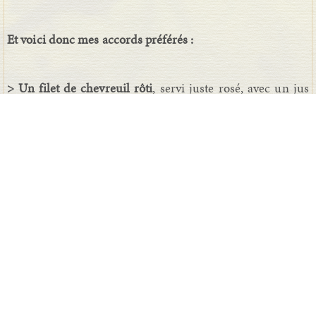
Et voici donc mes accords préférés :
> Un filet de chevreuil rôti
, servi juste rosé, avec un jus
légèrement corsé au poivre floral de Madagascar.
Accompagnez-le d'un magnifique
Châteauneuf-du-Pape
.
Le fruit, la gourmandise et la garrigue du vin viendront
s'amuser avec l'intensité de la viande. La rondeur de ses
magnifiques grenaches enveloppera votre plat, lui
donnant du relief et une finesse assez incroyable.
>
Une tourte de faisan et perdreau,
fourrée de quelques
cubes de foie gras. Deux choix de vins s'offrent à vous.
Soit un classique rouge assez frais, délicat et floral -
pinot
noir de Bourgogne, Beaujolais
... - qui viendra s'amuser